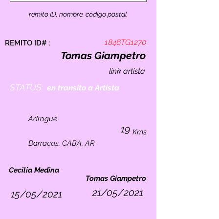
remito ID, nombre, código postal
1846TG1270
REMITO ID# :
Tomas Giampetro
link artista
STATUS:
en transito a Artista
Adrogué
19
Kms
Barracas, CABA, AR
Cecilia Medina
Tomas Giampetro
21/05/2021
15/05/2021