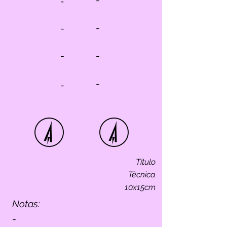
-
-
-
-
-
-
-
-
Título
Têcnica
10x15cm
Notas:
-