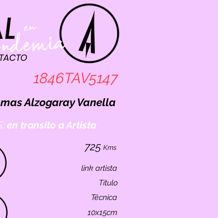
TACTO
1846TAV5147
mas Alzogaray Vanella
:
en transito a Artista
725
Kms
link artista
Título
Têcnica
10x15cm