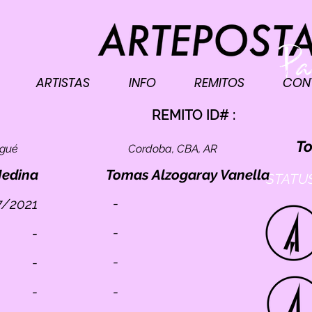
ARTISTAS
INFO
REMITOS
CON
I
REMITO ID# :
To
ogué
Cordoba, CBA, AR
Medina
Tomas Alzogaray Vanella
STATUS
-
7/2021
-
-
-
-
-
-