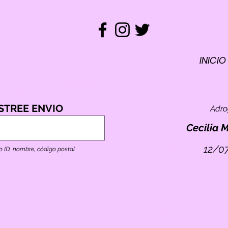
INICIO
REM
ST
RASTREO
STREE ENVIO
Adr
TO
E
Cecilia 
12/0
o ID, nombre, código postal
ID