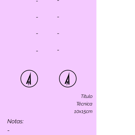
-
-
-
-
-
-
-
-
Título
Têcnica
10x15cm
Notas:
-