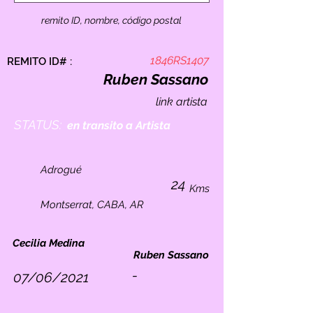
remito ID, nombre, código postal
1846RS1407
REMITO ID# :
Ruben Sassano
link artista
STATUS:
en transito a Artista
Adrogué
24
Kms
Montserrat, CABA, AR
Cecilia Medina
Ruben Sassano
-
07/06/2021