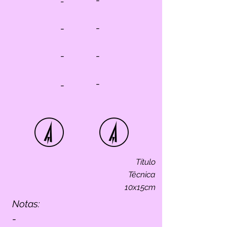
-
-
-
-
-
-
-
-
Título
Têcnica
10x15cm
Notas:
-