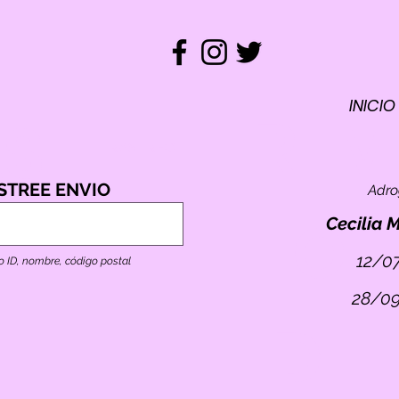
INICIO
REM
ST
RASTREO
STREE ENVIO
Adr
TO
E
Cecilia 
12/0
o ID, nombre, código postal
28/0
ID