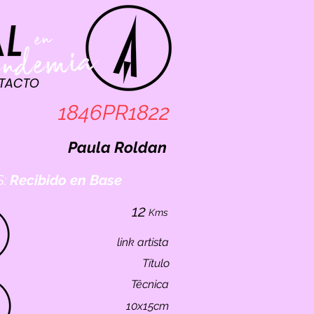
TACTO
1846PR1822
Paula Roldan
:
Recibido en Base
12
Kms
link artista
Título
Têcnica
10x15cm