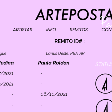
ARTISTAS
INFO
REMITOS
CON
I
REMITO ID# :
ogué
Lanus Oeste, PBA, AR
Medina
Paula Roldan
STATUS
-
7/2021
-
9/2021
06/10/2021
-
-
-