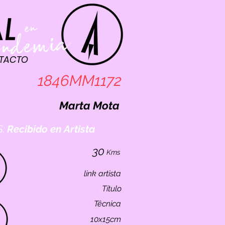
TACTO
1846MM1172
Marta Mota
:
Recibido en Artista
30
Kms
link artista
Título
Têcnica
10x15cm