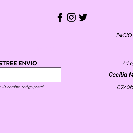
INICIO
REM
ST
RASTREO
STREE ENVIO
Adr
TO
E
Cecilia 
07/06
o ID, nombre, código postal
ID