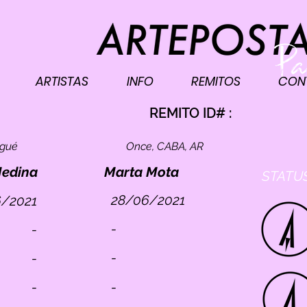
ARTISTAS
INFO
REMITOS
CON
I
REMITO ID# :
ogué
Once, CABA, AR
Medina
Marta Mota
STATUS
28/06/2021
/2021
-
-
-
-
-
-