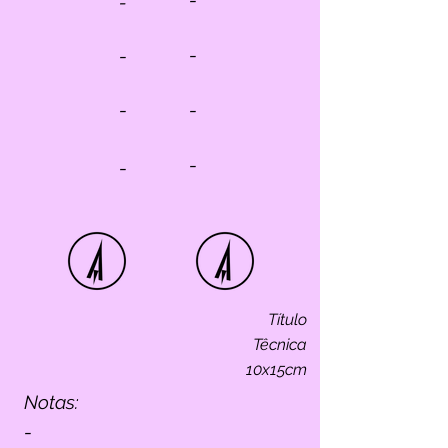
-
-
-
-
-
-
-
-
Título
Têcnica
10x15cm
Notas:
-