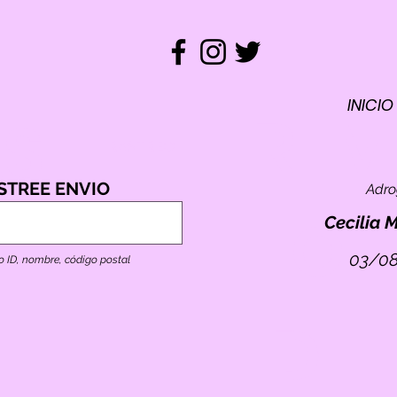
INICIO
REM
ST
RASTREO
STREE ENVIO
Adr
TO
E
Cecilia 
03/08
o ID, nombre, código postal
ID