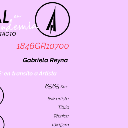
TACTO
1846GR10700
Gabriela Reyna
:
en transito a Artista
6565
Kms
link artista
Título
Têcnica
10x15cm