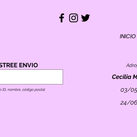
INICIO
REM
ST
RASTREO
STREE ENVIO
Adr
TO
E
Cecilia 
03/05
o ID, nombre, código postal
24/06
ID