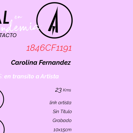
TACTO
1846CF1191
Carolina Fernandez
:
en transito a Artista
23
Kms
link artista
Sin Título
Grabado
10x15cm