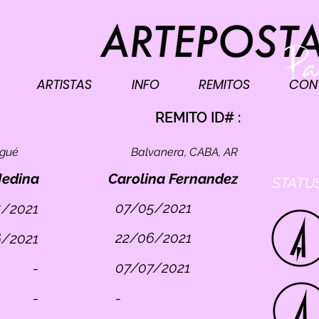
ARTISTAS
INFO
REMITOS
CON
I
REMITO ID# :
ogué
Balvanera, CABA, AR
Medina
Carolina Fernandez
STATUS
07/05/2021
/2021
22/06/2021
/2021
07/07/2021
-
-
-