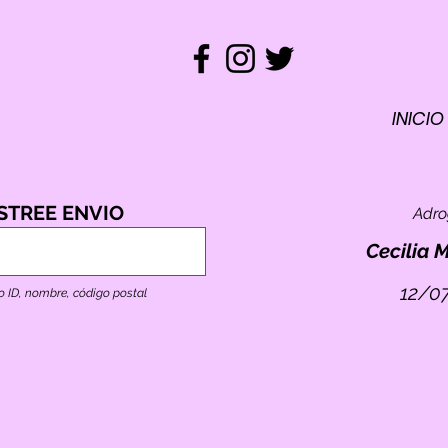
INICIO
REM
ST
RASTREO
STREE ENVIO
Adr
TO
E
Cecilia 
12/0
o ID, nombre, código postal
ID