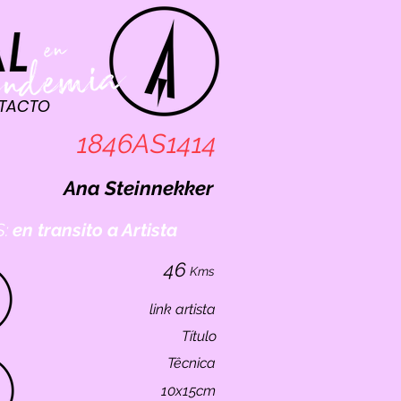
TACTO
1846AS1414
Ana Steinnekker
:
en transito a Artista
46
Kms
link artista
Título
Têcnica
10x15cm