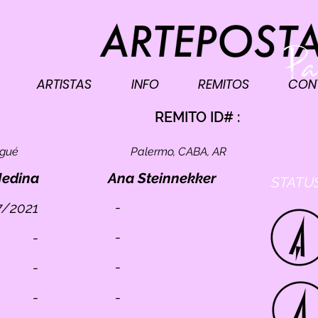
ARTISTAS
INFO
REMITOS
CON
I
REMITO ID# :
ogué
Palermo, CABA, AR
Medina
Ana Steinnekker
STATUS
-
7/2021
-
-
-
-
-
-