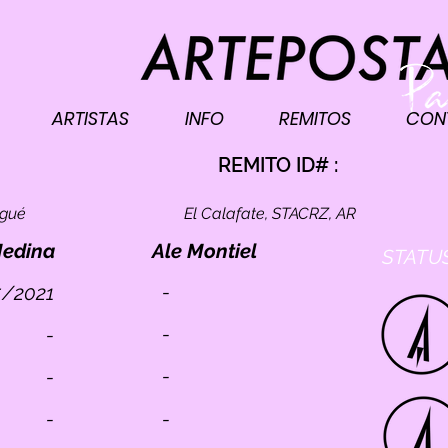
ARTISTAS
INFO
REMITOS
CON
I
REMITO ID# :
ogué
El Calafate, STACRZ, AR
Medina
Ale Montiel
STATUS
-
/2021
-
-
-
-
-
-