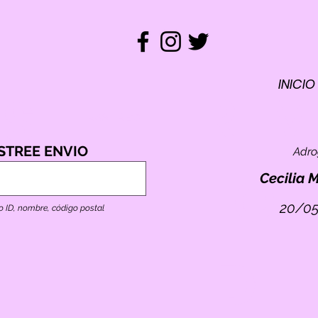
INICIO
REM
ST
RASTREO
STREE ENVIO
Adr
TO
E
Cecilia 
20/05
o ID, nombre, código postal
ID