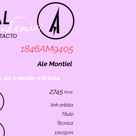
TACTO
1846AM9405
Ale Montiel
:
en transito a Artista
2745
Kms
link artista
Título
Têcnica
10x15cm