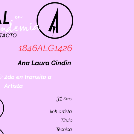
TACTO
1846ALG1426
Ana Laura Gindin
:
2do en transito a
Artista
31
Kms
link artista
Título
Têcnica