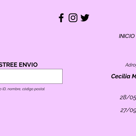
INICIO
REM
ST
RASTREO
STREE ENVIO
Adr
TO
E
Cecilia 
o ID, nombre, código postal
28/0
ID
27/0