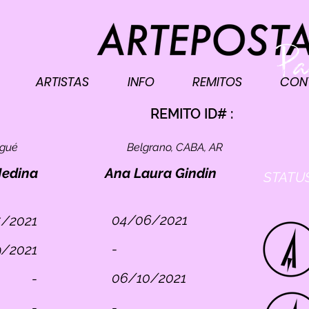
ARTISTAS
INFO
REMITOS
CON
I
REMITO ID# :
ogué
Belgrano, CABA, AR
Medina
Ana Laura Gindin
STATUS
04/06/2021
5/2021
-
9/2021
06/10/2021
-
-
-